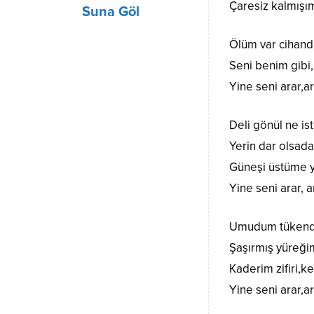
Çaresiz kalmışı
Suna Göl
Ölüm var cihand
Seni benim gibi
Yine seni arar,a
Deli gönül ne is
Yerin dar olsad
Güneşi üstüme y
Yine seni arar, 
Umudum tükendi 
Şaşırmış yüreği
Kaderim zifiri,k
Yine seni arar,a