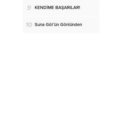
9
KENDİME BAŞARILAR!
10
Suna Göl’ün Gönlünden