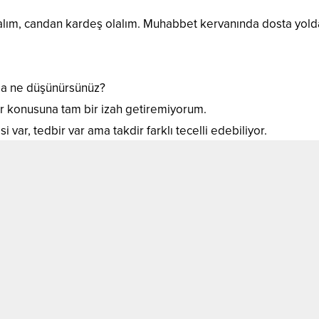
alım, candan kardeş olalım. Muhabbet kervanında dosta yold
a ne düşünürsünüz?
er konusuna tam bir izah getiremiyorum.
i var, tedbir var ama takdir farklı tecelli edebiliyor.
nce ne diyeceğimi şaşırıyorum.
kurallara uygun olarak gidiyorsun, karşı şeritten gelen bir a
e oldu, deyince akıl susuyor.
en de kadere inanırım. İnşallah Mevlâ’mız kaderimi güzel yazm
m, bu sebepten başım beladan kurtulmuyor. Kötülükler ben
ikler bana yakın…
er insanın olduğu gibi insanlığın da bir kaderi var mıdır? Bu h
r?