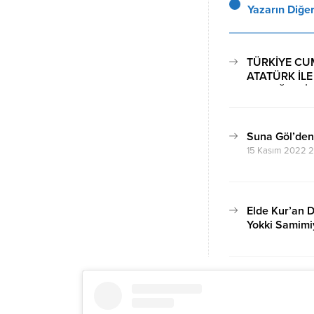
Yazarın Diğer
TÜRKİYE CU
ATATÜRK İL
VE SAĞIR Sİ
27 Temmuz 2024
Suna Göl’den
15 Kasım 2022 
Elde Kur’an D
Yokki Samimi
27 Ekim 2022 16