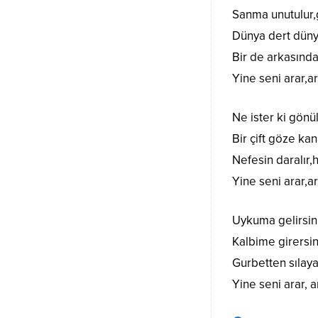
Sanma unutulur,
Dünya dert düny
Bir de arkasında
Yine seni arar,a
Ne ister ki gön
Bir çift göze ka
Nefesin daralır
Yine seni arar,a
Uykuma gelirsin
Kalbime girersi
Gurbetten sılay
Yine seni arar, 