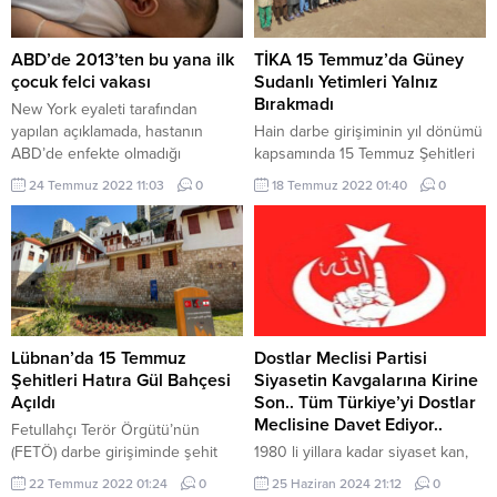
yapan Namibya’nın kuzeyinde
Koordinatörlüğü tarafından
bulunan Manheim Tahıl Araştırma
düzenlenen “Uluslararası Dünya
Merkezine soğuk hava deposu
Halkları Kültür Festivali /
ABD’de 2013’ten bu yana ilk
TİKA 15 Temmuz’da Güney
kuruldu. İklim değişikliği ve...
Yarışması” Kırgızistan’ın Çolpan
çocuk felci vakası
Sudanlı Yetimleri Yalnız
Ata şehri Issık Gölü bölgesinde
Bırakmadı
New York eyaleti tarafından
27 Haziran – 2 Temmuz 2022
yapılan açıklamada, hastanın
Hain darbe girişiminin yıl dönümü
tarihleri arasında gerçekleştirildi.
ABD’de enfekte olmadığı
kapsamında 15 Temmuz Şehitleri
Festival...
aktarılarak, hastanın bazı
saygı ve minnetle anılırken günün
24 Temmuz 2022 11:03
0
18 Temmuz 2022 01:40
0
ülkelerde kullanılan ve ağız
anlamı dolayısıyla Türk İşbirliği ve
yoluyla alınan çocuk felci aşısı
Koordinasyon Ajansı
olan tip 2 kaynaklı bir çocuk felci
Başkanlığınca (TİKA) Güney
virüsü ile enfekte olduğu belirtildi.
Sudan’da bulunan bir
ABD’de 2000 yılında ağız yoluyla
yetimhanede barınan 300 çocuğa
alınan çocuk felci aşısı kullanımı
elbise ve ayakkabı desteğinde
sonlandırıldı. Felç geçiren
bulunuldu. Demokrasi ve Milli
hastanın, yaşı veya...
Birlik Günü dolayısıyla 15 Temmuz
Lübnan’da 15 Temmuz
Dostlar Meclisi Partisi
2016’da yaşanan hain darbe
Şehitleri Hatıra Gül Bahçesi
Siyasetin Kavgalarına Kirine
girişimi sırasında...
Açıldı
Son.. Tüm Türkiye’yi Dostlar
Meclisine Davet Ediyor..
Fetullahçı Terör Örgütü’nün
(FETÖ) darbe girişiminde şehit
1980 li yillara kadar siyaset kan,
olan 251 kişinin anısına Türk
gözyaşı, kin, kardeş katilligi
22 Temmuz 2022 01:24
0
25 Haziran 2024 21:12
0
İşbirliği ve Koordinasyon Ajansı
demekti.. Zaman ilerledikce