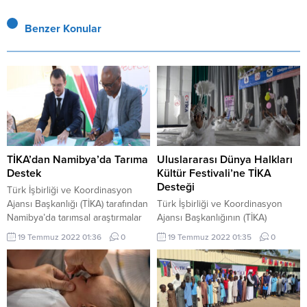
Benzer Konular
TİKA’dan Namibya’da Tarıma
Uluslararası Dünya Halkları
Destek
Kültür Festivali’ne TİKA
Desteği
Türk İşbirliği ve Koordinasyon
Ajansı Başkanlığı (TİKA) tarafından
Türk İşbirliği ve Koordinasyon
Namibya’da tarımsal araştırmalar
Ajansı Başkanlığının (TİKA)
gerçekleştiren ve tohum üreten
destekleriyle düzenlenen
19 Temmuz 2022 01:36
0
19 Temmuz 2022 01:35
0
Mannheim Tahıl Araştırma
Uluslararası Dünya Halkları Kültür
Merkezine soğuk hava deposu
Festivali Kırgızistan’da
kuruldu. Tarımsal üretimin temel
gerçekleştirildi. TİKA’nın
taşı olan tohum üretimi ve tohum
destekleriyle ve Ankara Kulübü
ıslahı konularında çalışmalar
Derneği Kırgızistan