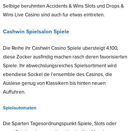
Selbige beruhmten Accidents & Wins Slots und Drops &
Wins Live Casino sind auch fur etwas eintreten.
Cashwin Spielsalon Spiele
Die Reihe ihr Cashwin Casino Spiele ubersteigt 4.100,
diese Zocker ausfindig machen rasch deren favorisierten
Spiele. Ihr abwechslungsreiches Spielsortiment wird
ebendiese Sockel de l’ensemble des Casinos, die
Auslese genug von Klassikern bis hinten neuen
Auffuhren.
Spielautomaten
Die Sparten Tagesordnungspunkt-Spiele, Slots oder