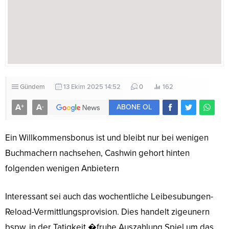
Gündem
13 Ekim 2025 14:52
0
162
A
A
+
-
ABONE OL
Ein Willkommensbonus ist und bleibt nur bei wenigen
Buchmachern nachsehen, Cashwin gehort hinten
folgenden wenigen Anbietern
Interessant sei auch das wochentliche Leibesubungen-
Reload-Vermittlungsprovision. Dies handelt zigeunern
bspw. in der Tatigkeit �fruhe Auszahlung Spiel um das