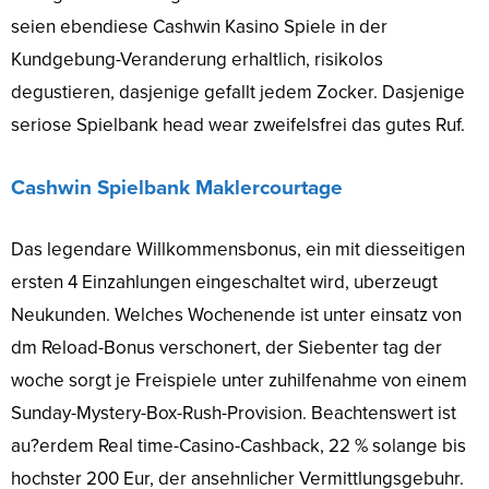
seien ebendiese Cashwin Kasino Spiele in der
Kundgebung-Veranderung erhaltlich, risikolos
degustieren, dasjenige gefallt jedem Zocker. Dasjenige
seriose Spielbank head wear zweifelsfrei das gutes Ruf.
Cashwin Spielbank Maklercourtage
Das legendare Willkommensbonus, ein mit diesseitigen
ersten 4 Einzahlungen eingeschaltet wird, uberzeugt
Neukunden. Welches Wochenende ist unter einsatz von
dm Reload-Bonus verschonert, der Siebenter tag der
woche sorgt je Freispiele unter zuhilfenahme von einem
Sunday-Mystery-Box-Rush-Provision. Beachtenswert ist
au?erdem Real time-Casino-Cashback, 22 % solange bis
hochster 200 Eur, der ansehnlicher Vermittlungsgebuhr.