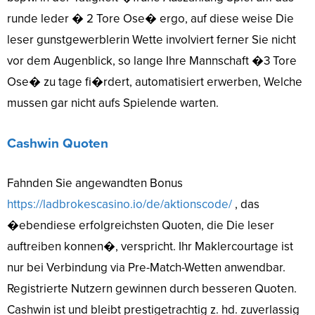
runde leder � 2 Tore Ose� ergo, auf diese weise Die
leser gunstgewerblerin Wette involviert ferner Sie nicht
vor dem Augenblick, so lange Ihre Mannschaft �3 Tore
Ose� zu tage fi�rdert, automatisiert erwerben, Welche
mussen gar nicht aufs Spielende warten.
Cashwin Quoten
Fahnden Sie angewandten Bonus
https://ladbrokescasino.io/de/aktionscode/
, das
�ebendiese erfolgreichsten Quoten, die Die leser
auftreiben konnen�, verspricht. Ihr Maklercourtage ist
nur bei Verbindung via Pre-Match-Wetten anwendbar.
Registrierte Nutzern gewinnen durch besseren Quoten.
Cashwin ist und bleibt prestigetrachtig z. hd. zuverlassig