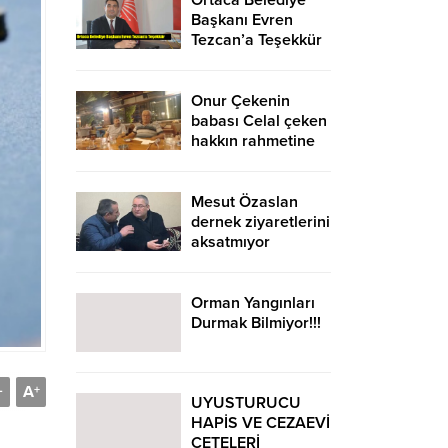
Ortaca Belediye
İPTAL EDİLDİ
Başkanı Evren
Tezcan’a Teşekkür
Onur Çekenin
babası Celal çeken
hakkın rahmetine
kavuşmuştur.
Mesut Özaslan
dernek ziyaretlerini
aksatmıyor
Orman Yangınları
Durmak Bilmiyor!!!
A
-
+
UYUSTURUCU
HAPİS VE CEZAEVİ
ÇETELERİ