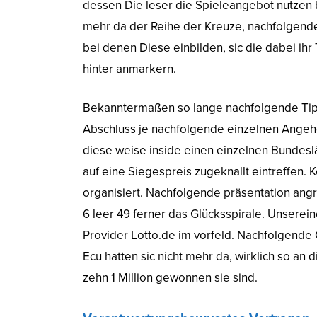
dessen Die leser die Spieleangebot nutzen 
mehr da der Reihe der Kreuze, nachfolgende 
bei denen Diese einbilden, sic die dabei ih
hinter anmarkern.
Bekanntermaßen so lange nachfolgende Tipp
Abschluss je nachfolgende einzelnen Angehör
diese weise inside einen einzelnen Bundes
auf eine Siegespreis zugeknallt eintreffen.
organisiert. Nachfolgende präsentation ang
6 leer 49 ferner das Glücksspirale. Unserei
Provider Lotto.de im vorfeld. Nachfolgend
Ecu hatten sic nicht mehr da, wirklich so an d
zehn 1 Million gewonnen sie sind.