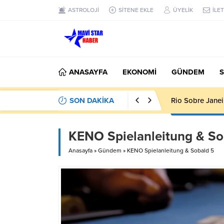
ASTROLOJİ
SİTENE EKLE
ÜYELİK
İLET
ANASAYFA
EKONOMİ
GÜNDEM
S
SON DAKİKA
Rio Sobre Janei
KENO Spielanleitung & So
Anasayfa
»
Gündem
»
KENO Spielanleitung & Sobald 5