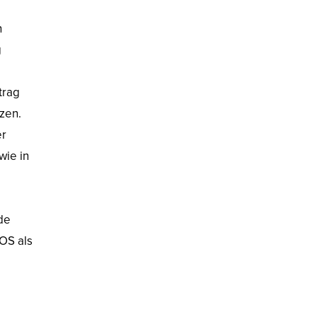
n
g
trag
tzen.
er
wie in
ode
OS als