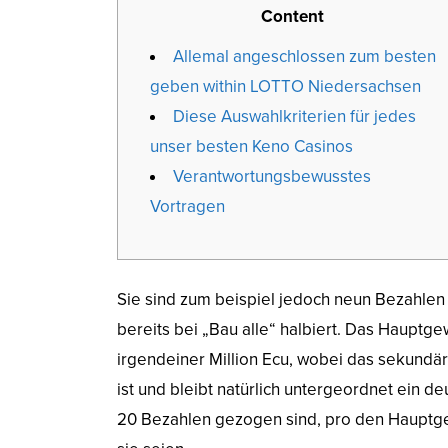
Content
Allemal angeschlossen zum besten
geben within LOTTO Niedersachsen
Diese Auswahlkriterien für jedes
unser besten Keno Casinos
Verantwortungsbewusstes
Vortragen
Sie sind zum beispiel jedoch neun Bezahlen 
bereits bei „Bau alle“ halbiert. Das Hauptge
irgendeiner Million Ecu, wobei das sekundär 
ist und bleibt natürlich untergeordnet ein d
20 Bezahlen gezogen sind, pro den Hauptgew