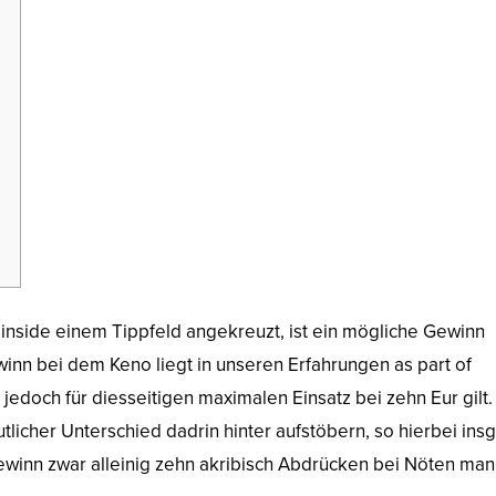
inside einem Tippfeld angekreuzt, ist ein mögliche Gewinn
winn bei dem Keno liegt in unseren Erfahrungen as part of
jedoch für diesseitigen maximalen Einsatz bei zehn Eur gilt
eutlicher Unterschied dadrin hinter aufstöbern, so hierbei in
inn zwar alleinig zehn akribisch Abdrücken bei Nöten man 