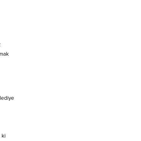
z
rmak
elediye
 ki