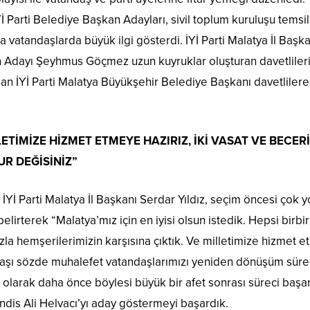
 Parti Belediye Başkan Adayları, sivil toplum kuruluşu temsilc
ra vatandaşlarda büyük ilgi gösterdi. İYİ Parti Malatya İl Başka
n Adayı Şeyhmus Göçmez uzun kuyruklar oluşturan davetliler
dan İYİ Parti Malatya Büyükşehir Belediye Başkanı davetlilere 
LLETİMİZE HİZMET ETMEYE HAZIRIZ, İKİ VASAT VE BECER
R DEĞİSİNİZ”
 İYİ Parti Malatya İl Başkanı Serdar Yıldız, seçim öncesi çok 
lirterek “Malatya’mız için en iyisi olsun istedik. Hepsi birbi
ımızla hemşerilerimizin karşısına çıktık. Ve milletimize hizmet 
ndaşı sözde muhalefet vatandaşlarımızı yeniden dönüşüm sür
esi olarak daha önce böylesi büyük bir afet sonrası süreci başar
is Ali Helvacı’yı aday göstermeyi başardık.