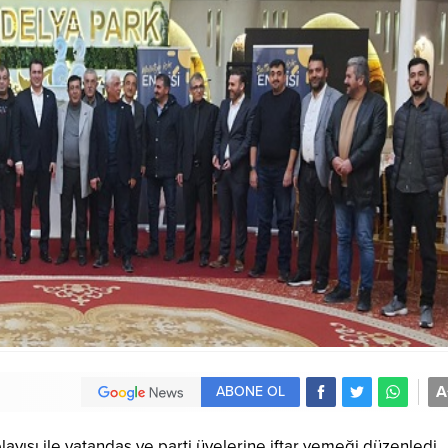
A
ABONE OL
layısı ile vatandaş ve parti üyelerine iftar yemeği düzenledi.