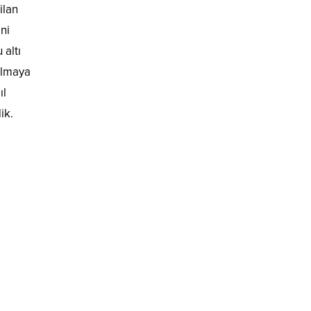
ilan
ni
 altı
olmaya
ıl
ik.