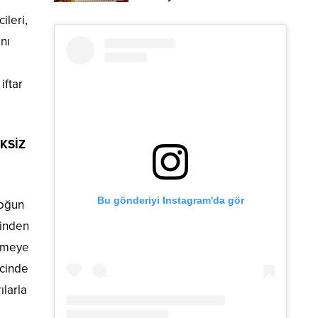
yapılan hizmetleri
ileri,
anlattı.
nı
i
iftar
İKSİZ
Bu gönderiyi Instagram'da gör
yoğun
rinden
etmeye
ecinde
ılarla