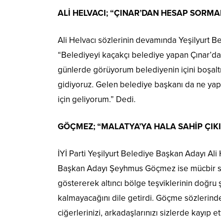
ALİ HELVACI; “ÇINAR’DAN HESAP SORMA
Ali Helvacı sözlerinin devamında Yeşilyurt 
“Belediyeyi kaçakçı belediye yapan Çınar’d
günlerde görüyorum belediyenin içini boşaltm
gidiyoruz. Gelen belediye başkanı da ne yap
için geliyorum.” Dedi.
GÖÇMEZ; “MALATYA’YA HALA SAHİP ÇIK
İYİ Parti Yeşilyurt Belediye Başkan Adayı Ali
Başkan Adayı Şeyhmus Göçmez ise mücbir sebe
göstererek altıncı bölge teşviklerinin doğ
kalmayacağını dile getirdi. Göçme sözlerind
ciğerlerinizi, arkadaşlarınızı sizlerde kayıp 