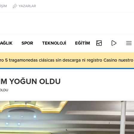
İŞİM
YAZARLAR
AĞLIK
SPOR
TEKNOLOJİ
EĞİTİM
ro 5 tragamonedas clásicas sin descarga ni registro Casino nuestr
ILIM YOĞUN OLDU
 OLDU