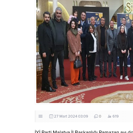
27 Mart 2024 03:09
0
619
İYİ Parti Malatya İl Başkanlığı Ramazan ayı do