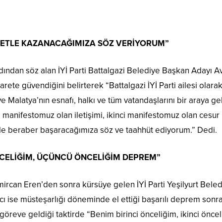
SARETLE KAZANACAĞIMIZA SÖZ VERİYORUM”
 ardından söz alan İYİ Parti Battalgazi Belediye Başkan Adayı A
rete güvendiğini belirterek “Battalgazi İYİ Parti ailesi olarak
e Malatya’nın esnafı, halkı ve tüm vatandaşlarını bir araya g
 manifestomuz olan iletişimi, ikinci manifestomuz olan cesur
enle beraber başaracağımıza söz ve taahhüt ediyorum.” Dedi.
 ÖNCELİĞİM, ÜÇÜNCÜ ÖNCELİĞİM DEPREM”
mircan Eren’den sonra kürsüye gelen İYİ Parti Yeşilyurt Bele
 ise müsteşarlığı döneminde el ettiği başarılı deprem sonra
reve geldiği taktirde “Benim birinci önceliğim, ikinci öncel