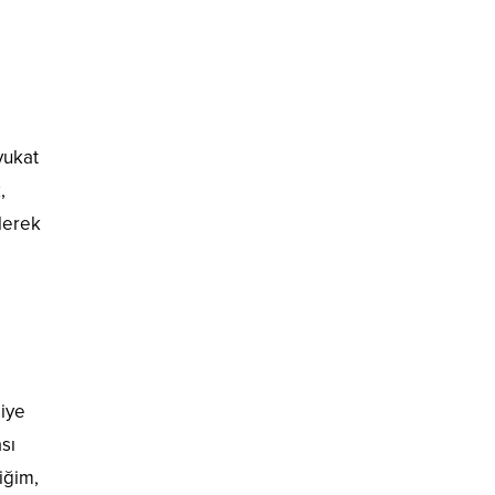
vukat
,
elerek
diye
sı
iğim,