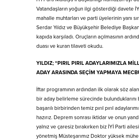
Vatandaşların yoğun ilgi gösterdiği davete İYİ
mahalle muhtarları ve parti üyelerinin yanı sı
Serdar Yıldız ve Büyükşehir Belediye Başka
kapıda karşıladı. Oruçların açılmasının ardın
duası ve kuran tilaveti okudu.
YILDIZ; “PIRIL PIRIL ADAYLARIMIZLA Mİ
ADAY ARASINDA SEÇİM YAPMAYA MECBU
İftar programının ardından ilk olarak söz alan
bir aday belirleme sürecinde bulunduklarını be
başarılı birbirinden temiz pırıl pırıl adaylar
hazırız. Deprem sonrası iktidar ve onun ya
yalnız ve çaresiz bırakırken biz İYİ Parti ail
yönetmiş Müsteşarımız Doktor yüksek mühend