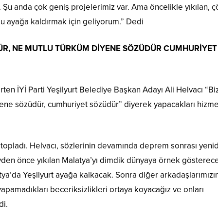
Şu anda çok geniş projelerimiz var. Ama öncelikle yıkılan, 
t’u ayağa kaldırmak için geliyorum.” Dedi
DÜR, NE MUTLU TÜRKÜM DİYENE SÖZÜDÜR CUMHURİYET
lirten İYİ Parti Yeşilyurt Belediye Başkan Adayı Ali Helvacı “Bi
ne sözüdür, cumhuriyet sözüdür” diyerek yapacakları hizme
i topladı. Helvacı, sözlerinin devamında deprem sonrası yeni
den önce yıkılan Malatya’yı dimdik dünyaya örnek gösterece
ya’da Yeşilyurt ayağa kalkacak. Sonra diğer arkadaşlarımızı
de yapamadıkları beceriksizlikleri ortaya koyacağız ve onları
di.