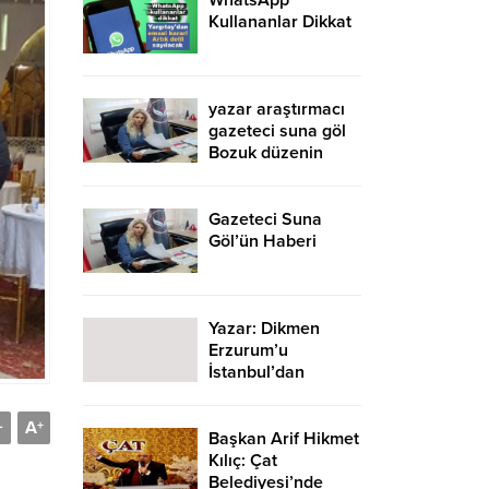
WhatsApp
Kullananlar Dikkat
yazar araştırmacı
gazeteci suna göl
Bozuk düzenin
parçası olan
muhalefet, bir umut
hırsızıdır… iktidarın
Gazeteci Suna
suç ortağıdır.
Göl’ün Haberi
Yazar: Dikmen
Erzurum’u
İstanbul’dan
Seyretmek
A
-
+
Başkan Arif Hikmet
Kılıç: Çat
Belediyesi’nde