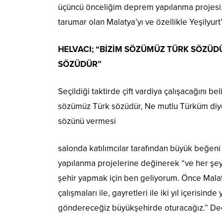
üçüncü önceliğim deprem yapılanma projesi. 
tarumar olan Malatya’yı ve özellikle Yeşilyur
HELVACI; “BİZİM SÖZÜMÜZ TÜRK SÖZÜ
SÖZÜDÜR”
Seçildiği taktirde çift vardiya çalışacağını be
sözümüz Türk sözüdür, Ne mutlu Türküm diye
sözünü vermesi
salonda katılımcılar tarafından büyük beğen
yapılanma projelerine değinerek “ve her şey
şehir yapmak için ben geliyorum. Önce Malat
çalışmaları ile, gayretleri ile iki yıl içerisin
göndereceğiz büyükşehirde oturacağız.” De