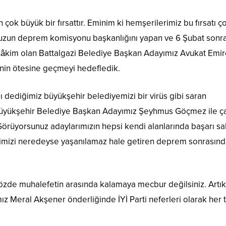
çok büyük bir fırsattır. Eminim ki hemşerilerimiz bu fırsatı ço
muzun deprem komisyonu başkanlığını yapan ve 6 Şubat sonr
 hâkim olan Battalgazi Belediye Başkan Adayımız Avukat Emi
rinin ötesine geçmeyi hedefledik.
ı dediğimiz büyükşehir belediyemizi bir virüs gibi saran
Büyükşehir Belediye Başkan Adayımız Şeyhmus Göçmez ile ç
örüyorsunuz adaylarımızın hepsi kendi alanlarında başarı sah
ehrimizi neredeyse yaşanılamaz hale getiren deprem sonrasın
 sözde muhalefetin arasında kalamaya mecbur değilsiniz. Artı
z Meral Akşener önderliğinde İYİ Parti neferleri olarak her t