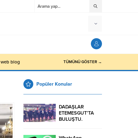
o web blog
TÜMÜNÜ GÖSTER →
Popüler Konular
DADAŞLAR
ETEMESGUT’TA
BULUŞTU.