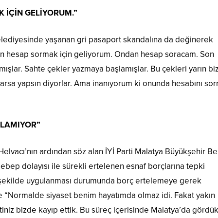
K İÇİN GELİYORUM.”
Belediyesinde yaşanan gri pasaport skandalına da değinerek
an hesap sormak için geliyorum. Ondan hesap soracam. Son
ışlar. Sahte çekler yazmaya başlamışlar. Bu çekleri yarın bi
arsa yapsın diyorlar. Ama inanıyorum ki onunda hesabını so
ILAMIYOR”
 Helvacı’nın ardından söz alan İYİ Parti Malatya Büyükşehir B
p dolayısı ile sürekli ertelenen esnaf borçlarına tepki
ru şekilde uygulanması durumunda borç ertelemeye gerek
e “Normalde siyaset benim hayatımda olmaz idi. Fakat yakın
ettiniz bizde kayıp ettik. Bu süreç içerisinde Malatya’da gördük