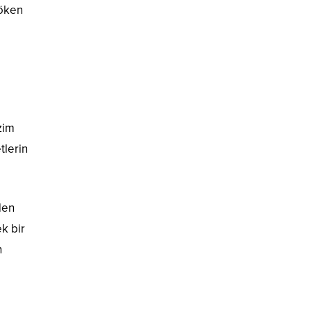
çöken
zim
tlerin
den
k bir
n