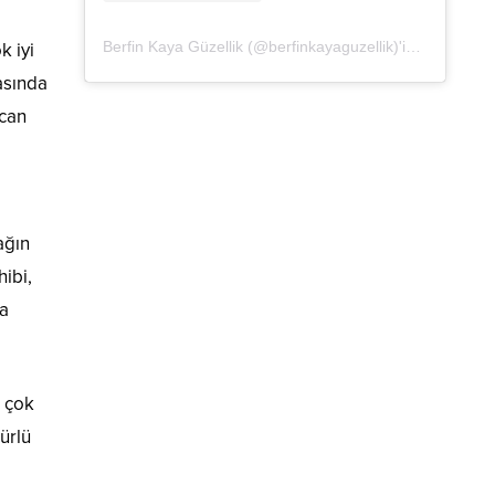
Berfin Kaya Güzellik (@berfinkayaguzellik)'in paylaştığı bir gönderi
k iyi
asında
rcan
ağın
ibi,
da
k çok
ürlü