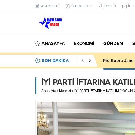
ASTROLOJİ
SİTENE EKLE
ÜYELİK
İLET
ANASAYFA
EKONOMİ
GÜNDEM
S
SON DAKİKA
Rio Sobre Janei
İYİ PARTİ İFTARINA KAT
Anasayfa
»
Manşet
»
İYİ PARTİ İFTARINA KATILIM YOĞUN