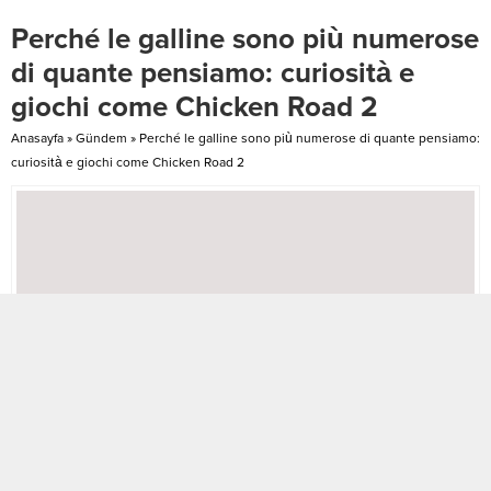
Alternatives Black-jack
casino.net/pl/ software to ensure
Perché le galline sono più numerose
Procedures So it no-chance
the brand new search carried
ecosystem is a great park both
anywhere between another
di quante pensiamo: curiosità e
for the fresh and you...
person’s unit and also the server
giochi come Chicken Road 2
try actually...
Anasayfa
»
Gündem
»
Perché le galline sono più numerose di quante pensiamo:
curiosità e giochi come Chicken Road 2