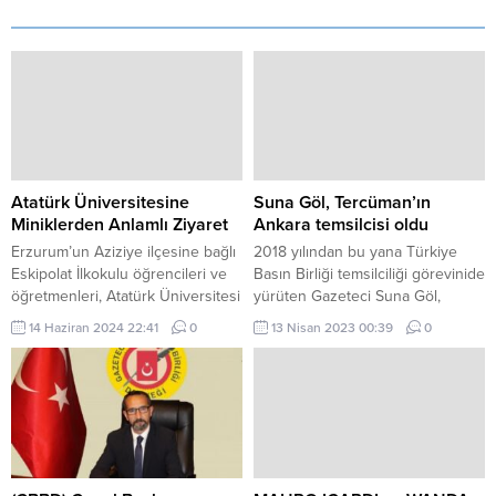
Atatürk Üniversitesine
Suna Göl, Tercüman’ın
Miniklerden Anlamlı Ziyaret
Ankara temsilcisi oldu
Erzurum’un Aziziye ilçesine bağlı
2018 yılından bu yana Türkiye
Eskipolat İlkokulu öğrencileri ve
Basın Birliği temsilciliği görevinide
öğretmenleri, Atatürk Üniversitesi
yürüten Gazeteci Suna Göl,
Rektörü Prof. Dr. Ömer Çomaklı’yı
Tercüman Gazetesi Ankata
14 Haziran 2024 22:41
0
13 Nisan 2023 00:39
0
ziyaret etti. Eskipolat İlkokulu 1/A
Temsilciliğine getirildi.
sınıfında eğitim görerek okuma
Memleket.Net Temsilciliği, Olay
yazmaya geçen öğrencilerin
Yeri Gazetesi temsilciliği görevini
Erzurum’daki çeşitli kurumlara
yürüten Gazeteci Suna Göl,
bayram tebrik kartı yazma
Tercüman Gazetesi Ankara
uygulaması sayesinde Atatürk
Temsilciliği’ne getirildi. Medya
Üniversitesiyle iletişime geçen
haberine göre, Gazeteci Suna
1/A sınıfı öğrencisi Eyüp Efe
Göl’ün Son Havadisgazetesinde