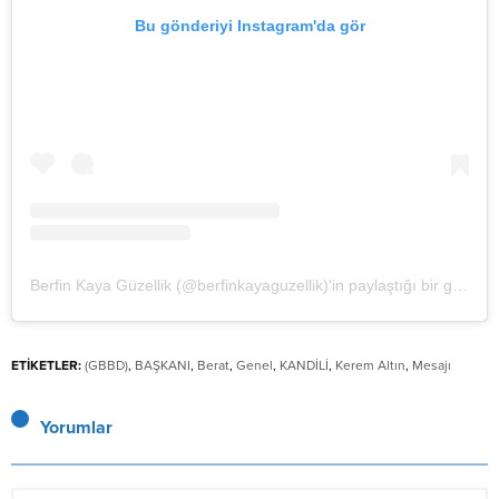
Bu gönderiyi Instagram'da gör
Berfin Kaya Güzellik (@berfinkayaguzellik)'in paylaştığı bir gönderi
ETİKETLER:
(GBBD)
,
BAŞKANI
,
Berat
,
Genel
,
KANDİLİ
,
Kerem Altın
,
Mesajı
Yorumlar