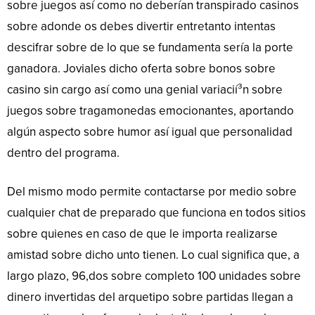
sobre juegos así­ como no deberían transpirado casinos
sobre adonde os debes divertir entretanto intentas
descifrar sobre de lo que se fundamenta serí­a la porte
ganadora. Joviales dicho oferta sobre bonos sobre
casino sin cargo así­ como una genial variacií³n sobre
juegos sobre tragamonedas emocionantes, aportando
algún aspecto sobre humor así­ igual que personalidad
dentro del programa.
Del mismo modo permite contactarse por medio sobre
cualquier chat de preparado que funciona en todos sitios
sobre quienes en caso de que le importa realizarse
amistad sobre dicho unto tienen. Lo cual significa que, a
largo plazo, 96,dos sobre completo 100 unidades sobre
dinero invertidas del arquetipo sobre partidas llegan a