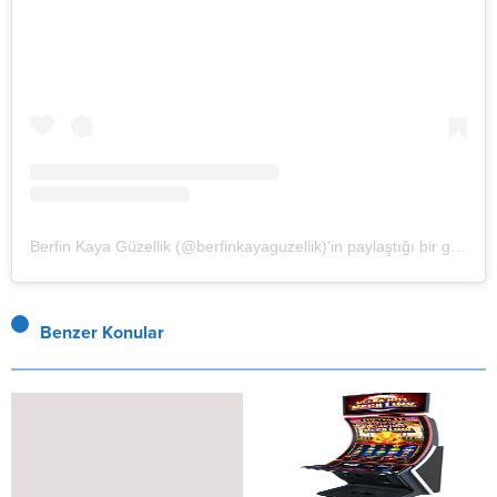
Berfin Kaya Güzellik (@berfinkayaguzellik)'in paylaştığı bir gönderi
Benzer Konular