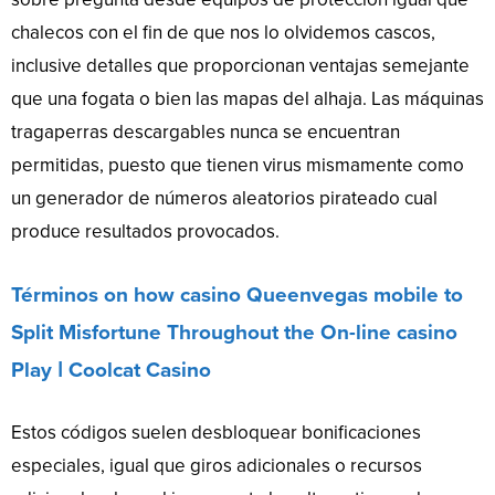
chalecos con el fin de que nos lo olvidemos cascos,
inclusive detalles que proporcionan ventajas semejante
que una fogata o bien las mapas del alhaja. Las máquinas
tragaperras descargables nunca se encuentran
permitidas, puesto que tienen virus mismamente­ como
un generador de números aleatorios pirateado cual
produce resultados provocados.
Términos on how casino Queenvegas mobile to
Split Misfortune Throughout the On-line casino
Play ǀ Coolcat Casino
Estos códigos suelen desbloquear bonificaciones
especiales, igual que giros adicionales o recursos