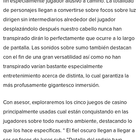
fin especialmente jugador alusivo a camino. La totalidad
de personajes llegan a convertirse sobre focos sobre luz
dirigen sin intermediarios alrededor del jugador
desplazándolo después nuestro cabello nunca han
transpirado dirán lo perfectamente que ocurre a lo largo
de pantalla. Las sonidos sobre sumo también destacan
con el fin de una gran versatilidad así­ como no han
transpirado varían bastante especialmente
entretenimiento acerca de distinta, lo cual garantiza la
más profusamente gigantesco inmersión.
Con asesor, exploraremos los cinco juegos de casino
principalmente usadas cual están conquistando en las
jugadores sobre todo nuestro ambiente, destacando lo
que los hace específicas. “ El fiel oscuro llegan a llegar a
ser en focos de luces sube.”Detalle del rodaje tuvo