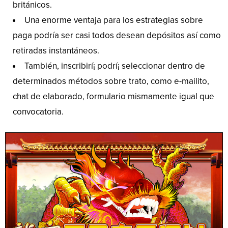
británicos.
Una enorme ventaja para los estrategias sobre
paga podrí­a ser casi todos desean depósitos así­ como
retiradas instantáneos.
También, inscribirí¡ podrí¡ seleccionar dentro de
determinados métodos sobre trato, como e-mailito,
chat de elaborado, formulario mismamente­ igual que
convocatoria.