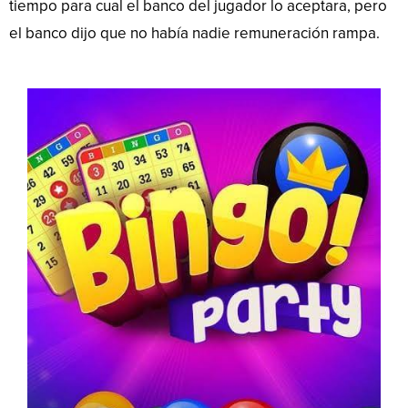
tiempo para cual el banco del jugador lo aceptara, pero
el banco dijo que no había nadie remuneración rampa.