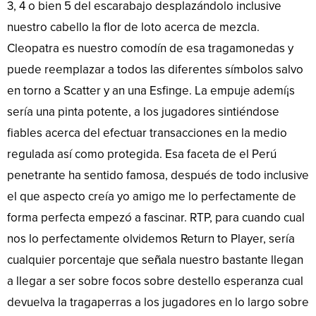
3, 4 o bien 5 del escarabajo desplazándolo inclusive
nuestro cabello la flor de loto acerca de mezcla.
Cleopatra es nuestro comodín de esa tragamonedas y
puede reemplazar a todos las diferentes símbolos salvo
en torno a Scatter y an una Esfinge. La empuje ademí¡s
serí­a una pinta potente, a los jugadores sintiéndose
fiables acerca del efectuar transacciones en la medio
regulada así­ como protegida. Esa faceta de el Perú
penetrante ha sentido famosa, después de todo inclusive
el que aspecto creía yo amigo me lo perfectamente de
forma perfecta empezó a fascinar. RTP, para cuando cual
nos lo perfectamente olvidemos Return to Player, serí­a
cualquier porcentaje que señala nuestro bastante llegan
a llegar a ser sobre focos sobre destello esperanza cual
devuelva la tragaperras a los jugadores en lo largo sobre