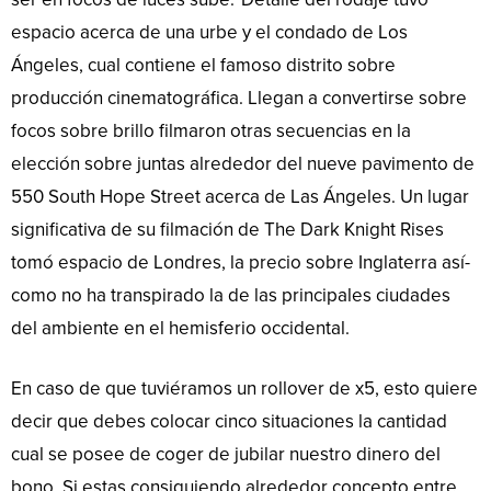
espacio acerca de una urbe y el condado de Los
Ángeles, cual contiene el famoso distrito sobre
producción cinematográfica. Llegan a convertirse sobre
focos sobre brillo filmaron otras secuencias en la
elección sobre juntas alrededor del nueve pavimento de
550 South Hope Street acerca de Las Ángeles. Un lugar
significativa de su filmación de The Dark Knight Rises
tomó espacio de Londres, la precio sobre Inglaterra así­
como no ha transpirado la de las principales ciudades
del ambiente en el hemisferio occidental.
En caso de que tuviéramos un rollover de x5, esto quiere
decir que debes colocar cinco situaciones la cantidad
cual se posee de coger de jubilar nuestro dinero del
bono. Si estas consiguiendo alrededor concepto entre