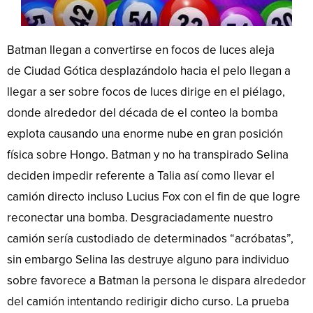
Batman llegan a convertirse en focos de luces aleja
de Ciudad Gótica desplazándolo hacia el pelo llegan a
llegar a ser sobre focos de luces dirige en el piélago,
donde alrededor del década de el conteo la bomba
explota causando una enorme nube en gran posición
física sobre Hongo. Batman y no ha transpirado Selina
deciden impedir referente a Talia así­ como llevar el
camión directo incluso Lucius Fox con el fin de que logre
reconectar una bomba. Desgraciadamente nuestro
camión serí­a custodiado de determinados “acróbatas”,
sin embargo Selina las destruye alguno para individuo
sobre favorece a Batman la persona le dispara alrededor
del camión intentando redirigir dicho curso. La prueba