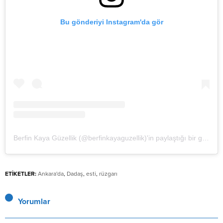
Bu gönderiyi Instagram'da gör
Berfin Kaya Güzellik (@berfinkayaguzellik)'in paylaştığı bir gönderi
ETİKETLER:
Ankara'da
,
Dadaş
,
esti
,
rüzgarı
Yorumlar