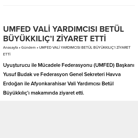
seçim ofisi tutarak çalışmalarına
2.500 TL iken, seneye 100.000
başlayan Eski Efsane Belediye
TL’lere çıkacağı konuşuluyor. Bu,
Başkanı Arif Hikmet Kılıç, Çat
mülksüzleştirme değilse nedir?
halkını ziyarette bulunarak halkın
Ormanlar ve Hayvanlar Gözden
UMFED VALİ YARDIMCISI BETÜL
sorunlarını dinliyor. Çat için tekrar
Çıkarıldı Bizim iyiliğimizi
geliyor. Başkanlığı döneminde
düşünenler, ormanların yakılıp
BÜYÜKKILIÇ’I ZİYARET ETTİ
Çat...
hayvanların yok edilmesine izin
vermezdi. Eğer...
Anasayfa
»
Gündem
»
UMFED VALİ YARDIMCISI BETÜL BÜYÜKKILIÇ’I ZİYARET
ETTİ
Uyuşturucu ile Mücadele Federasyonu (UMFED) Başkanı
Yusuf Budak ve Federasyon Genel Sekreteri Havva
Erdoğan ile Afyonkarahisar Vali Yardımcısı Betül
Büyükkılıç’ı makamında ziyaret etti.