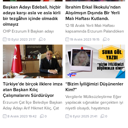
Beyoğlu Belediye Başkan adayı
konusunda tedbir alınmasını
olarak gösterildi. Beyoğlu’nda
istedi. 23 Nisan ulusal Egemenlik
Başkan Adayı Edebali, hiçbir
İbrahim Erkal İlkokulu’ndan
CHP’nin Belediye Başkan Adayı
ve Çocuk Bayramı
adaya karşı asla ve asla kirli
Alışılmışın Dışında Bir Yerli
olarak belirlenen başarılı iş...
dolayısıyla Erzurum Büyükşehir
bir tezgâhın içinde olmadık
Malı Haftası Kutlandı.
Belediye başkanlığı koltuğuna
olmayız
12-18 Aralık Yerli Malı Haftası
oturan 4. Sınıf...
CHP Erzurum İl Başkan adayı
kapsamında Erzurum Palandöken
Mahmut Edebali, açıklamasında il
İlçesin de bulunan İbrahim Erkal
13 Eylül 2023 21:17
0
19 Aralık 2023 19:15
0
kongresinin CHP’nin yeniden
İlkokulu’nda 2-A sınıf öğretmeni
ayağa kalkış kongresi olacağını
Sibel Ekmekçi tarafından başarılı
söyledi: “Türkiye’yi bu zor
bir şekilde yöresel ürünlerin
durumdan çıkartacak Cumhuriyet
sergilendiği alışılmışın dışında bir
Halk Partisidir. Cumhuriyet Halk
yerli malı yapıldı. Açılış
Partisi’ni de ayağa kaldıracak olan
konuşmasını yapan İlkokul
örgütsel irade ve tabanın
Müdürü Orhan Duymuş, “Alışık
birlikteliğidir. Hep birlikte ayağa
olduğumuz kutlamaların aksine
Türkiye’de birçok ilklere imza
“Bizim İyiliğimizi Düşünenler
kalkacağız ve hedefimize doğru
öğrencilerimizde ve çevremizde
atan Başkan Kılıç
Kim?”
ilerleyeceğiz… Ben, tarihimizin
yerli fikri oluşması için...
Çalışmalarını Sürdürüyor
Vergilerle Mülksüzleştirme Eğer
bize yüklediği sorumluluk...
Erzurum Çat İlçe Belediye Başkan
yapılacak sığınaklar gerçekten iyi
Aday Adayı Arif Hikmet Kılıç, Çat
niyetli olsaydı, hayatımıza
Belediye Başkanlığı için yeniden
güzellikler vadetselerdi bugün
8 Aralık 2023 19:42
0
6 Eylül 2025 21:41
0
aday adayı oldu. Aday Adaylığını
emlak vergisi tavan yapmazdı. Şu
açıkladıktan sonra çat ilçesinde
an ödediğimiz emlak vergisi