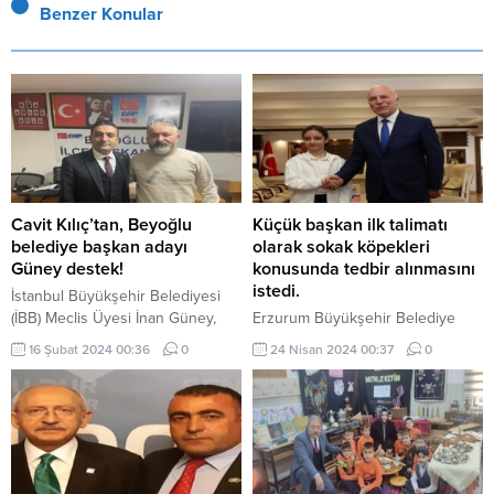
Benzer Konular
Cavit Kılıç’tan, Beyoğlu
Küçük başkan ilk talimatı
belediye başkan adayı
olarak sokak köpekleri
Güney destek!
konusunda tedbir alınmasını
istedi.
İstanbul Büyükşehir Belediyesi
(İBB) Meclis Üyesi İnan Güney,
Erzurum Büyükşehir Belediye
Beyoğlu’na belediye başkan
Başkanı Mehmet Sekmen, 23
16 Şubat 2024 00:36
0
24 Nisan 2024 00:37
0
adayı oldu. İstanbul Büyükşehir
Nisan ulusal Egemenlik ve Çocuk
Belediye Meclis Üyesi İnan
Bayramı’nda koltuğunu Türkiye
Güney, Cumhuriyet Halk Partisi
Odalar ve Borsalar Birliği İlkokulu
(CHP) Parti Meclisi (PM)
4. Sınıf Öğrencisi Nisa Tahtacı’ya
toplantısında alınan kararla, 31
devretti. Küçük başkan ilk talimatı
Mart 2024’teki yerel seçimlerde
olarak sokak köpekleri